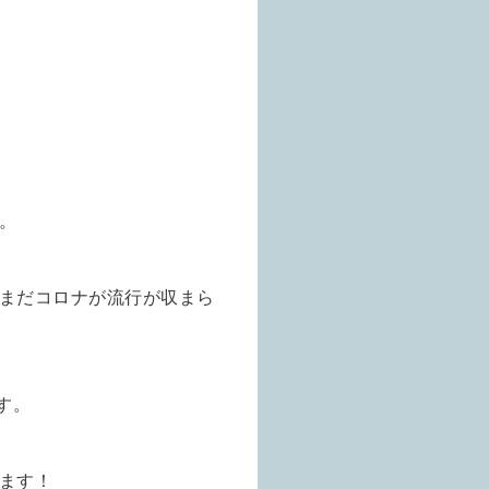
。
まだコロナが流行が収まら
す。
ます！